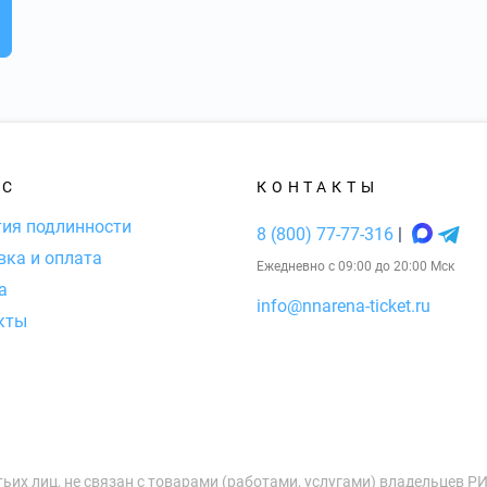
АС
КОНТАКТЫ
тия подлинности
8 (800) 77-77-316
|
вка и оплата
Ежедневно с 09:00 до 20:00 Мск
а
info@nnarena-ticket.ru
кты
тьих лиц, не связан с товарами (работами, услугами) владельцев Р