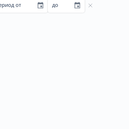
ериод от
до