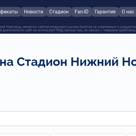
ификаты
Новости
Стадион
Fan-ID
Гарантия
О нас
й Новгород, является сайтом вторичного рынка билетов на спортивные и концертны
й деятельности сайт не использует РИД третьих лиц, не связан с товарами (работами
 на Стадион Нижний Н