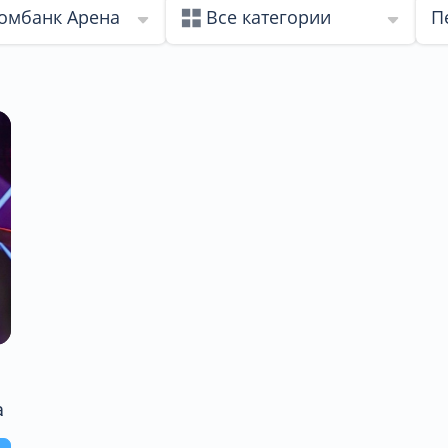
омбанк Арена
Все категории
П
а