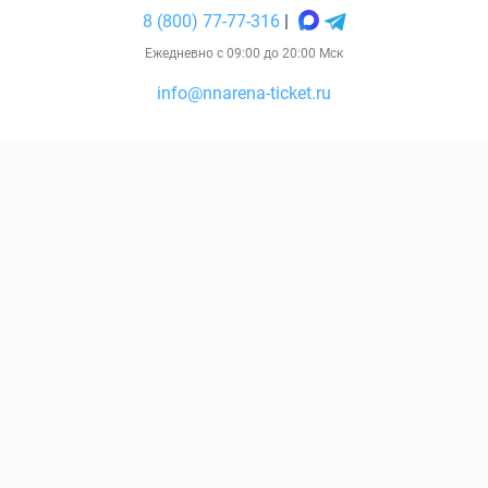
8 (800) 77-77-316
|
Ежедневно с 09:00 до 20:00 Мск
info@nnarena-ticket.ru
Консьерж-сервис по оказанию услуг по подбору, бронированию
и доставке билетов nnarena-ticket.ru
КОЛ-ВО БИЛЕТОВ:
ШТ
СУММА:
₽
Не является официальным сайтом Стадион Нижний Новгород.
от
₽
ОТКРЫТЬ
СЕКТОР
Оформить заказ
В своей деятельности сайт не использует РИД третьих лиц, не
связан с товарами (работами, услугами) владельцев РИД.