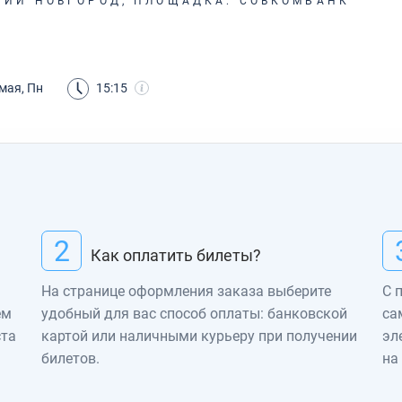
НИЙ НОВГОРОД, ПЛОЩАДКА: СОВКОМБАНК
мая, Пн
15:15
2
Как оплатить билеты?
На странице оформления заказа выберите
С 
ем
удобный для вас способ оплаты: банковской
са
ста
картой или наличными курьеру при получении
эл
билетов.
на