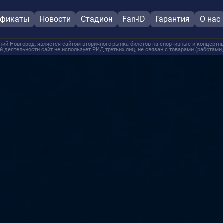
ификаты
Новости
Стадион
Fan-ID
Гарантия
О нас
й Новгород, является сайтом вторичного рынка билетов на спортивные и концертны
й деятельности сайт не использует РИД третьих лиц, не связан с товарами (работами